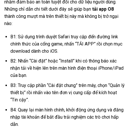
nhằm đảm bảo an toàn tuyệt đối cho dữ liệu người dùng.
Những chỉ dẫn chi tiết dưới đây sẽ giúp bạn
tải app O8
thành công mượt mà trên thiết bị này mà không bị trở ngại
nào:
B1: Sử dụng trình duyệt Safari truy cập đến đường link
chính thức của cổng game, nhấn “TẢI APP” rồi chọn mục
download dành cho iOS.
B2: Nhấn “Cài đặt” hoặc “Install” khi có thông báo xác
nhận tải về hiện lên trên màn hình điện thoại iPhone/iPad
của bạn.
B3: Truy cập phần “Cài đặt chung” trên máy, chọn “Quản lý
thiết bị” rồi nhấn vào tên đơn vị cung cấp để kích hoạt
“Tin cậy”.
B4: Quay lại màn hình chính, khởi động ứng dụng và đăng
nhập tài khoản để bắt đầu trải nghiệm các trò chơi hấp
dẫn.