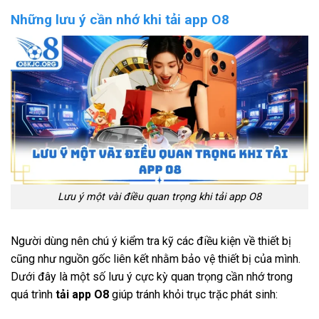
Những lưu ý cần nhớ khi tải app O8
Lưu ý một vài điều quan trọng khi tải app O8
Người dùng nên chú ý kiểm tra kỹ các điều kiện về thiết bị
cũng như nguồn gốc liên kết nhằm bảo vệ thiết bị của mình.
Dưới đây là một số lưu ý cực kỳ quan trọng cần nhớ trong
quá trình
tải app O8
giúp tránh khỏi trục trặc phát sinh: