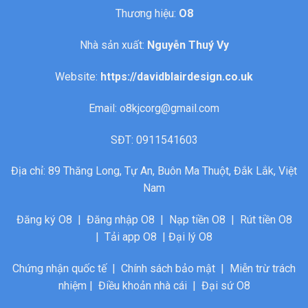
Thương hiệu:
O8
Nhà sản xuất:
Nguyễn Thuý Vy
Website:
https://davidblairdesign.co.uk
Email:
o8kjcorg@gmail.com
SĐT: 0911541603
Địa chỉ: 89 Thăng Long, Tự An, Buôn Ma Thuột, Đắk Lắk, Việt
Nam
Đăng ký O8
|
Đăng nhập O8
|
Nạp tiền O8
|
Rút tiền O8
|
Tải app O8
|
Đại lý O8
Chứng nhận quốc tế
|
Chính sách bảo mật
|
Miễn trừ trách
nhiệm
|
Điều khoản nhà cái
|
Đại sứ O8