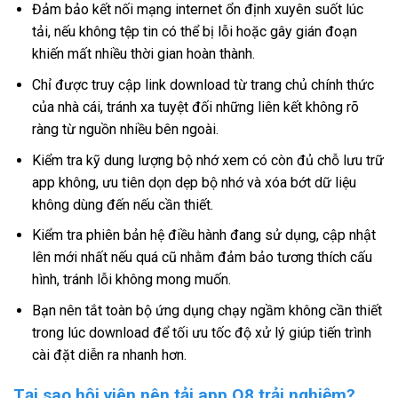
Đảm bảo kết nối mạng internet ổn định xuyên suốt lúc
tải, nếu không tệp tin có thể bị lỗi hoặc gây gián đoạn
khiến mất nhiều thời gian hoàn thành.
Chỉ được truy cập link download từ trang chủ chính thức
của nhà cái, tránh xa tuyệt đối những liên kết không rõ
ràng từ nguồn nhiều bên ngoài.
Kiểm tra kỹ dung lượng bộ nhớ xem có còn đủ chỗ lưu trữ
app không, ưu tiên dọn dẹp bộ nhớ và xóa bớt dữ liệu
không dùng đến nếu cần thiết.
Kiểm tra phiên bản hệ điều hành đang sử dụng, cập nhật
lên mới nhất nếu quá cũ nhằm đảm bảo tương thích cấu
hình, tránh lỗi không mong muốn.
Bạn nên tắt toàn bộ ứng dụng chạy ngầm không cần thiết
trong lúc download để tối ưu tốc độ xử lý giúp tiến trình
cài đặt diễn ra nhanh hơn.
Tại sao hội viên nên tải app O8 trải nghiệm?