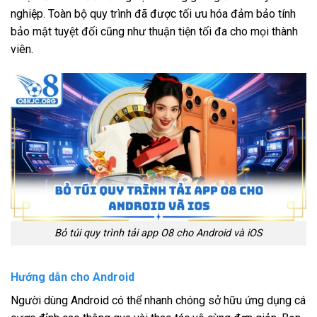
nghiệp. Toàn bộ quy trình đã được tối ưu hóa đảm bảo tính
bảo mật tuyệt đối cũng như thuận tiện tối đa cho mọi thành
viên.
Bỏ túi quy trình tải app O8 cho Android và iOS
Hướng dẫn cho Android
Người dùng Android có thể nhanh chóng sở hữu ứng dụng cá