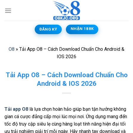
Skip
to
content
NHẬN 188K
ĐĂNG KÝ
O8
»
Tải App O8 – Cách Download Chuẩn Cho Android &
IOS 2026
Tải App O8 – Cách Download Chuẩn Cho
Android & IOS 2026
Tải app O8
là lựa chọn hoàn hảo giúp bạn tận hưởng không
gian cá cược đẳng cấp mọi lúc mọi nơi. Ứng dụng mang đến
tốc độ truy cập siêu lẹ cùng hàng loạt tính năng hiện đại tối
ưu trải nghiệm giải trí mỗi ngày. Hãy nhanh tay download và