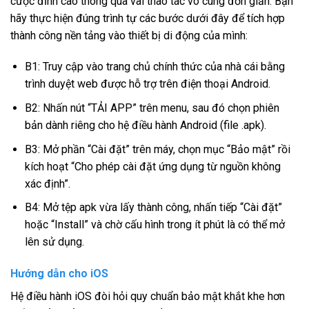
cược đỉnh cao thông qua vài thao tác vô cùng đơn giản. Bạn
hãy thực hiện đúng trình tự các bước dưới đây để tích hợp
thành công nền tảng vào thiết bị di động của mình:
B1: Truy cập vào trang chủ chính thức của nhà cái bằng
trình duyệt web được hỗ trợ trên điện thoại Android.
B2: Nhấn nút “TẢI APP” trên menu, sau đó chọn phiên
bản dành riêng cho hệ điều hành Android (file .apk).
B3: Mở phần “Cài đặt” trên máy, chọn mục “Bảo mật” rồi
kích hoạt “Cho phép cài đặt ứng dụng từ nguồn không
xác định”.
B4: Mở tệp apk vừa lấy thành công, nhấn tiếp “Cài đặt”
hoặc “Install” và chờ cấu hình trong ít phút là có thể mở
lên sử dụng.
Hướng dẫn cho iOS
Hệ điều hành iOS đòi hỏi quy chuẩn bảo mật khắt khe hơn