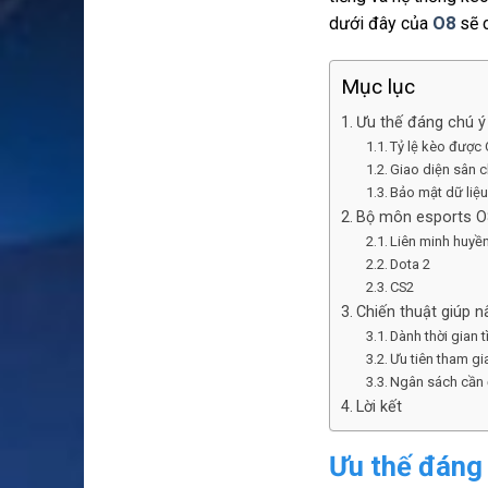
dưới đây của
O8
sẽ c
Mục lục
Ưu thế đáng chú ý 
Tỷ lệ kèo được 
Giao diện sân c
Bảo mật dữ liệu
Bộ môn esports O8
Liên minh huyền
Dota 2
CS2
Chiến thuật giúp n
Dành thời gian t
Ưu tiên tham gi
Ngân sách cần 
Lời kết
Ưu thế đáng 