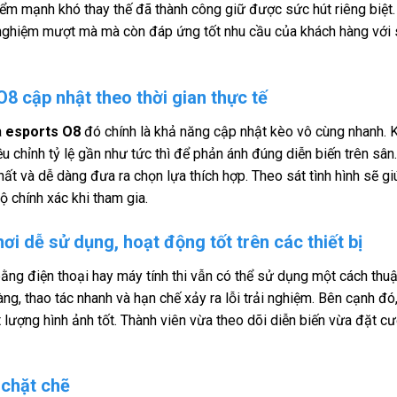
ểm mạnh khó thay thế đã thành công giữ được sức hút riêng biệt
nghiệm mượt mà mà còn đáp ứng tốt nhu cầu của khách hàng với 
O8 cập nhật theo thời gian thực tế
a
esports O8
đó chính là khả năng cập nhật kèo vô cùng nhanh. K
u chỉnh tỷ lệ gần như tức thì để phản ánh đúng diễn biến trên sâ
ất và dễ dàng đưa ra chọn lựa thích hợp. Theo sát tình hình sẽ g
ộ chính xác khi tham gia.
ơi dễ sử dụng, hoạt động tốt trên các thiết bị
ằng điện thoại hay máy tính thi vẫn có thể sử dụng một cách thuậ
 ràng, thao tác nhanh và hạn chế xảy ra lỗi trải nghiệm. Bên cạnh đó
t lượng hình ảnh tốt. Thành viên vừa theo dõi diễn biến vừa đặt c
 chặt chẽ