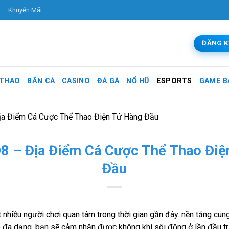
Khuyến Mãi
ĐĂNG K
 THAO
BẮN CÁ
CASINO
ĐÁ GÀ
NỔ HŨ
ESPORTS
GAME B
ịa Điểm Cá Cược Thể Thao Điện Tử Hàng Đầu
O8 – Địa Điểm Cá Cược Thể Thao Điệ
Đầu
 nhiều người chơi quan tâm trong thời gian gần đây. nền tảng cu
o đa dạng, bạn sẽ cảm nhận được không khí sôi động ở lần đầu trả