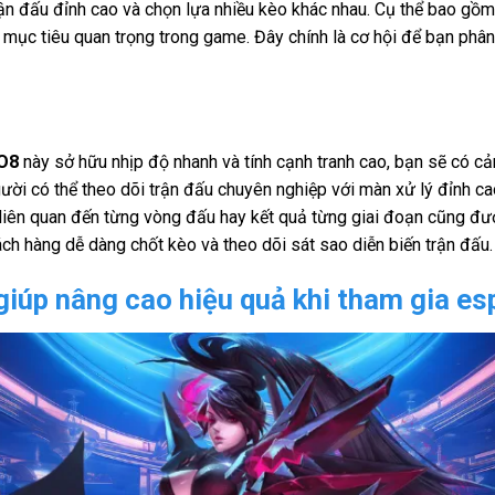
trận đấu đỉnh cao và chọn lựa nhiều kèo khác nhau. Cụ thể bao gồm
y mục tiêu quan trọng trong game. Đây chính là cơ hội để bạn phân
 O8
này sở hữu nhịp độ nhanh và tính cạnh tranh cao, bạn sẽ có cả
ười có thể theo dõi trận đấu chuyên nghiệp với màn xử lý đỉnh ca
liên quan đến từng vòng đấu hay kết quả từng giai đoạn cũng đượ
ch hàng dễ dàng chốt kèo và theo dõi sát sao diễn biến trận đấu.
giúp nâng cao hiệu quả khi tham gia es