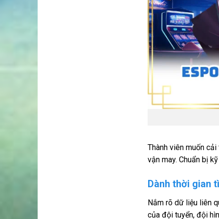
Thành viên muốn cải t
vận may. Chuẩn bị kỹ
Dành thời gian t
Nắm rõ dữ liệu liên 
của đội tuyển, đội hì