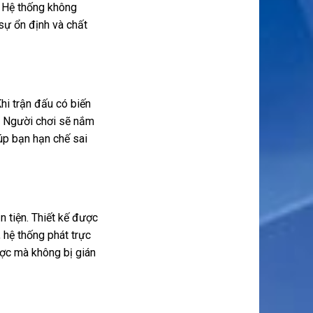
. Hệ thống không
sự ổn định và chất
hi trận đấu có biến
n. Người chơi sẽ nắm
iúp bạn hạn chế sai
n tiện. Thiết kế được
, hệ thống phát trực
ược mà không bị gián