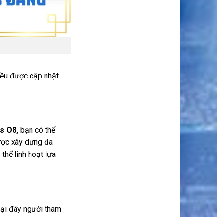
đều được cập nhật
s O8,
bạn có thể
được xây dựng đa
thể linh hoạt lựa
Tại đây người tham