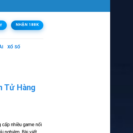
NHẬN 188K
Ý
ÀI
XỔ SỐ
n Tử Hàng
ng cấp nhiều game nổi
i nghiệm. Bài viết