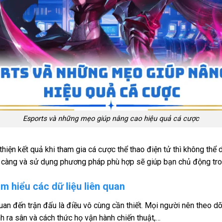
Esports và những mẹo giúp nâng cao hiệu quả cá cược
hiện kết quả khi tham gia cá cược thể thao điện tử thì không thể
 càng và sử dụng phương pháp phù hợp sẽ giúp bạn chủ động tro
ìm hiểu các dữ liệu liên quan
quan đến trận đấu là điều vô cùng cần thiết. Mọi người nên theo 
nh ra sân và cách thức họ vận hành chiến thuật,…