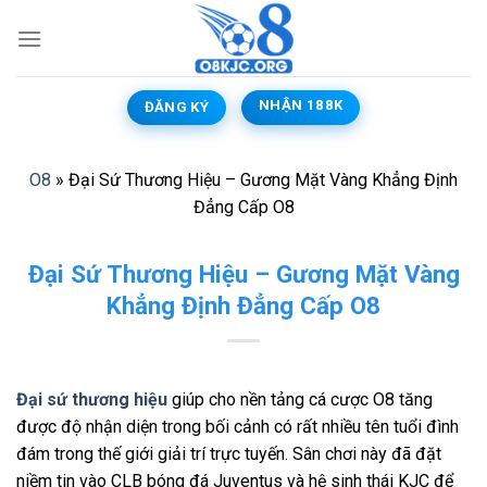
Skip
to
content
NHẬN 188K
ĐĂNG KÝ
O8
»
Đại Sứ Thương Hiệu – Gương Mặt Vàng Khẳng Định
Đẳng Cấp O8
Đại Sứ Thương Hiệu – Gương Mặt Vàng
Khẳng Định Đẳng Cấp O8
Đại sứ thương hiệu
giúp cho nền tảng cá cược O8 tăng
được độ nhận diện trong bối cảnh có rất nhiều tên tuổi đình
đám trong thế giới giải trí trực tuyến. Sân chơi này đã đặt
niềm tin vào CLB bóng đá Juventus và hệ sinh thái KJC để