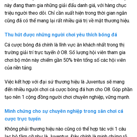
này đang tham gia những giải đấu danh giá, với hàng chục
triệu người theo dõi. Chỉ cần xuất hiện trong thời gian ngắn
cũng đã có thể mang lại rất nhiều giá trị về mặt thương hiệu.
Thu hút được những người chơi yêu thích bóng đá
Cá cược bóng đá chính là lĩnh vực ăn khách nhất trong thị
trường giải trí trực tuyến ở O8. Số lượng hội viên tham gia
chơi bộ môn này chiếm gần 50% trên tổng số các hội viên
của nền tảng.
Việc kết hợp với đại sứ thương hiệu là Juventus sẽ mang
đến nhiều người chơi cá cược bóng đá hơn cho O8. Góp phần
tạo nên 1 cộng đồng người chơi chuyên nghiệp, vững mạnh.
Minh chứng cho sự chuyên nghiệp trong sân chơi cá
cược trực tuyến
Không phải thương hiệu nào cũng có thể hợp tác với 1 câu
lạc bộ tầm cỡ như là Juventus. Đây chính là minh chứng rõ