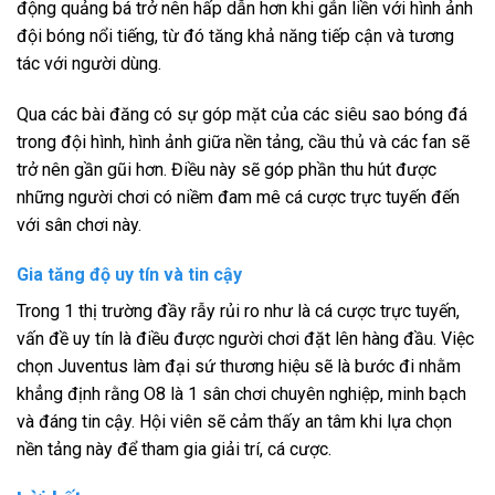
động quảng bá trở nên hấp dẫn hơn khi gắn liền với hình ảnh
đội bóng nổi tiếng, từ đó tăng khả năng tiếp cận và tương
tác với người dùng.
Qua các bài đăng có sự góp mặt của các siêu sao bóng đá
trong đội hình, hình ảnh giữa nền tảng, cầu thủ và các fan sẽ
trở nên gần gũi hơn. Điều này sẽ góp phần thu hút được
những người chơi có niềm đam mê cá cược trực tuyến đến
với sân chơi này.
Gia tăng độ uy tín và tin cậy
Trong 1 thị trường đầy rẫy rủi ro như là cá cược trực tuyến,
vấn đề uy tín là điều được người chơi đặt lên hàng đầu. Việc
chọn Juventus làm đại sứ thương hiệu sẽ là bước đi nhằm
khẳng định rằng O8 là 1 sân chơi chuyên nghiệp, minh bạch
và đáng tin cậy. Hội viên sẽ cảm thấy an tâm khi lựa chọn
nền tảng này để tham gia giải trí, cá cược.