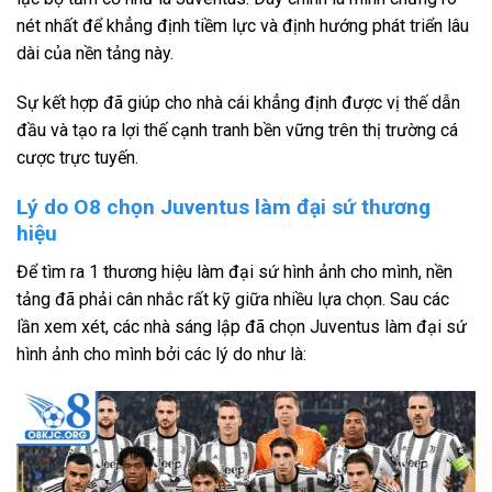
nét nhất để khẳng định tiềm lực và định hướng phát triển lâu
dài của nền tảng này.
Sự kết hợp đã giúp cho nhà cái khẳng định được vị thế dẫn
đầu và tạo ra lợi thế cạnh tranh bền vững trên thị trường cá
cược trực tuyến.
Lý do O8 chọn Juventus làm đại sứ thương
hiệu
Để tìm ra 1 thương hiệu làm đại sứ hình ảnh cho mình, nền
tảng đã phải cân nhắc rất kỹ giữa nhiều lựa chọn. Sau các
lần xem xét, các nhà sáng lập đã chọn Juventus làm đại sứ
hình ảnh cho mình bởi các lý do như là: