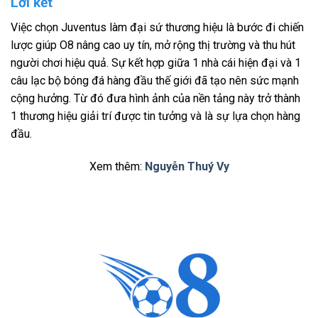
Lời kết
Việc chọn Juventus làm đại sứ thương hiệu là bước đi chiến
lược giúp O8 nâng cao uy tín, mở rộng thị trường và thu hút
người chơi hiệu quả. Sự kết hợp giữa 1 nhà cái hiện đại và 1
câu lạc bộ bóng đá hàng đầu thế giới đã tạo nên sức mạnh
cộng hưởng. Từ đó đưa hình ảnh của nền tảng này trở thành
1 thương hiệu giải trí được tin tưởng và là sự lựa chọn hàng
đầu.
Xem thêm:
Nguyễn Thuý Vy