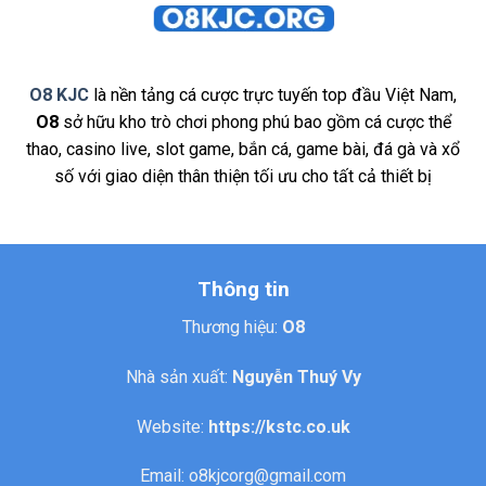
O8 KJC
là nền tảng cá cược trực tuyến top đầu Việt Nam,
O8
sở hữu kho trò chơi phong phú bao gồm cá cược thể
thao, casino live, slot game, bắn cá, game bài, đá gà và xổ
số với giao diện thân thiện tối ưu cho tất cả thiết bị
Thông tin
Thương hiệu:
O8
Nhà sản xuất:
Nguyễn Thuý Vy
Website:
https://kstc.co.uk
Email:
o8kjcorg@gmail.com