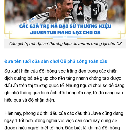
Các giá trị mà đại sứ thương hiệu Juventus mang lại cho O8
Đưa tên tuổi của sân chơi O8 phủ sóng toàn cầu
Sự xuất hiện của đội bóng sọc trắng đen trong các chiến
dịch quảng bá sẽ giúp cho nền tảng nhanh chóng tạo được
dấu ấn trên thị trường quốc tế. Những người chơi sẽ dễ dàng
ghi nhớ thông qua hình ảnh đội bóng đá này, từ đó nâng cao
hiệu quả và độ nhận diện.
Hiện nay, phong độ thi đấu của các cầu thủ Juve cũng đang
ngày 1 tốt hơn, đồng nghĩa với việc sân chơi này cũng sẽ
được nhiều người biết tới hơn. Đặc biệt là khi mà đội bóng