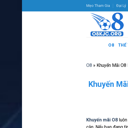
Skip
Mẹo Tham Gia
Đại Lý
to
content
O8
THỂ
O8
»
Khuyến Mãi O8 
Khuyến Mãi
Khuyến mãi O8
luôn 
cận. Nếu bạn đang tì