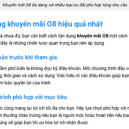
Khuyến mãi O8 đa dạng với nhiều loại ưu đãi phù hợp từng nhu cầu
ng khuyến mãi O8 hiệu quả nhất
 là chưa đủ, bạn cần biết cách tận dụng
khuyến mãi O8
một cách 
i đây là những chiến lược quan trọng bạn nên áp dụng.
ản trước khi tham gia
lầm phổ biến là không đọc kỹ điều khoản. Mỗi chương trình đều c
, thời gian và cách sử dụng. Việc hiểu rõ các điều khoản giúp bạn
m bảo quyền lợi của mình.
trình phù hợp với mục tiêu
 cũng mang lại lợi ích tối đa cho bạn. Hãy lựa chọn phù hợp với 
n thưởng chào mừng nếu bạn là người mới, hoặc hoàn tiền nếu bạ
úng sẽ giúp bạn tối ưu hóa lợi ích nhận được.