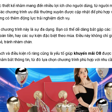
thiết kế nhằm mang đến nhiều lợi ích cho người dùng, từ người 
Các chương trình ưu đãi thường xuyên được cập nhật để phù hợp v
ng có thêm động lực trải nghiệm dịch vụ.
 chương trình này là sự đa dạng. Bạn có thể dễ dàng bắt gặp các
àn tiền, hay các sự kiện đặc biệt theo mùa. Điều này không chỉ g
, tránh nhàm chán.
ạch và điều kiện rõ ràng cũng là yếu tố giúp
khuyến mãi O8
được 
nắm bắt thông tin, từ đó lựa chọn chương trình phù hợp với nhu cầ