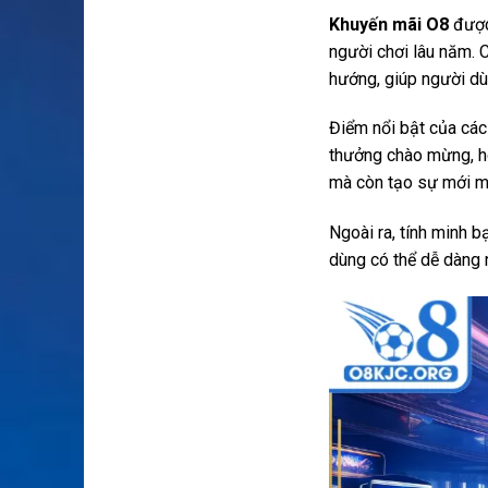
Khuyến mãi O8
được 
người chơi lâu năm. 
hướng, giúp người dù
Điểm nổi bật của các
thưởng chào mừng, ho
mà còn tạo sự mới mẻ
Ngoài ra, tính minh b
dùng có thể dễ dàng 