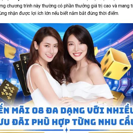
ng chương trình này thường có phần thưởng giá trị cao và mang tí
ùng nhận được lợi ích lớn nếu biết nắm bắt đúng thời điểm.