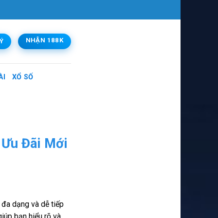
NHẬN 188K
Ý
ÀI
XỔ SỐ
 Ưu Đãi Mới
 đa dạng và dễ tiếp
iúp bạn hiểu rõ và