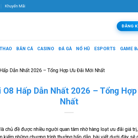
Khuyến Mãi
ĐĂNG K
 THAO
BẮN CÁ
CASINO
ĐÁ GÀ
NỔ HŨ
ESPORTS
GAME B
Hấp Dẫn Nhất 2026 – Tổng Hợp Ưu Đãi Mới Nhất
 O8 Hấp Dẫn Nhất 2026 – Tổng Hợp
Nhất
là chủ đề được nhiều người quan tâm nhờ hàng loạt ưu đãi giá trị,
m kiếm những chương trình thưởng hấp dẫn, bài viết dưới đây sẽ g