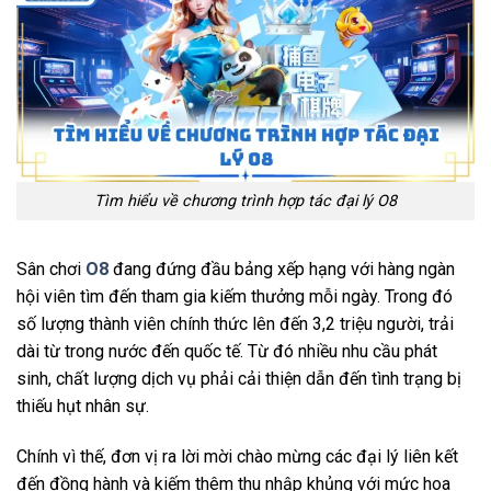
Tìm hiểu về chương trình hợp tác đại lý O8
Sân chơi
O8
đang đứng đầu bảng xếp hạng với hàng ngàn
hội viên tìm đến tham gia kiếm thưởng mỗi ngày. Trong đó
số lượng thành viên chính thức lên đến 3,2 triệu người, trải
dài từ trong nước đến quốc tế. Từ đó nhiều nhu cầu phát
sinh, chất lượng dịch vụ phải cải thiện dẫn đến tình trạng bị
thiếu hụt nhân sự.
Chính vì thế, đơn vị ra lời mời chào mừng các đại lý liên kết
đến đồng hành và kiếm thêm thu nhập khủng với mức hoa