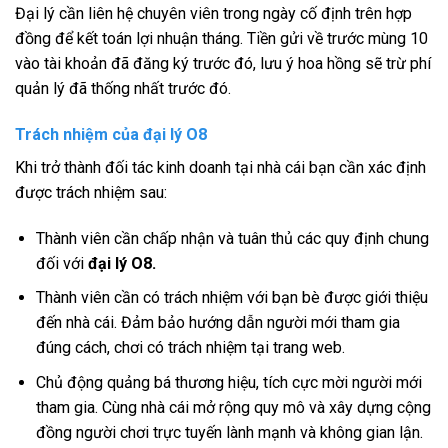
Đại lý cần liên hệ chuyên viên trong ngày cố định trên hợp
đồng để kết toán lợi nhuận tháng. Tiền gửi về trước mùng 10
vào tài khoản đã đăng ký trước đó, lưu ý hoa hồng sẽ trừ phí
quản lý đã thống nhất trước đó.
Trách nhiệm của đại lý O8
Khi trở thành đối tác kinh doanh tại nhà cái bạn cần xác định
được trách nhiệm sau:
Thành viên cần chấp nhận và tuân thủ các quy định chung
đối với
đại lý O8.
Thành viên cần có trách nhiệm với bạn bè được giới thiệu
đến nhà cái. Đảm bảo hướng dẫn người mới tham gia
đúng cách, chơi có trách nhiệm tại trang web.
Chủ động quảng bá thương hiệu, tích cực mời người mới
tham gia. Cùng nhà cái mở rộng quy mô và xây dựng cộng
đồng người chơi trực tuyến lành mạnh và không gian lận.