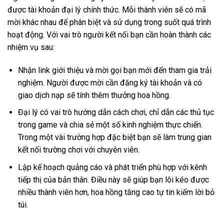
được tài khoản đại lý chính thức. Mỗi thành viên sẽ có mã
mời khác nhau để phân biệt và sử dụng trong suốt quá trình
hoạt động. Với vai trò người kết nối bạn cần hoàn thành các
nhiệm vụ sau:
Nhận link giới thiệu và mời gọi bạn mới đến tham gia trải
nghiệm. Người được mời cần đăng ký tài khoản và có
giao dịch nạp sẽ tính thêm thưởng hoa hồng.
Đại lý có vai trò hướng dẫn cách chơi, chỉ dẫn các thủ tục
trong game và chia sẻ một số kinh nghiệm thực chiến.
Trong một vài trường hợp đặc biệt bạn sẽ làm trung gian
kết nối trường chơi với chuyên viên.
Lập kế hoạch quảng cáo và phát triển phù hợp với kênh
tiếp thị của bản thân. Điều này sẽ giúp bạn lôi kéo được
nhiều thành viên hơn, hoa hồng tăng cao tự tin kiếm lời bỏ
túi.