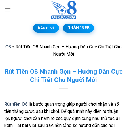
Skip
to
content
NHẬN 188K
ĐĂNG KÝ
O8
»
Rút Tiền O8 Nhanh Gọn – Hướng Dẫn Cực Chi Tiết Cho
Người Mới
Rút Tiền O8 Nhanh Gọn – Hướng Dẫn Cực
Chi Tiết Cho Người Mới
Rút tiền O8
là bước quan trọng giúp người chơi nhận về số
tiền thắng cược sau khi chơi. Để quá trình này diễn ra thuận
lợi, người chơi cần nắm rõ các quy định cũng như thủ tục đi
kèm. Tại bài viết sau đây, nền tảng sẽ hướng dẫn các hội