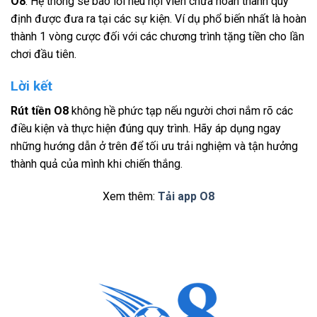
O8
. Hệ thống sẽ báo lỗi nếu hội viên chưa hoàn thành quy
định được đưa ra tại các sự kiện. Ví dụ phổ biến nhất là hoàn
thành 1 vòng cược đối với các chương trình tặng tiền cho lần
chơi đầu tiên.
Lời kết
Rút tiền O8
không hề phức tạp nếu người chơi nắm rõ các
điều kiện và thực hiện đúng quy trình. Hãy áp dụng ngay
những hướng dẫn ở trên để tối ưu trải nghiệm và tận hưởng
thành quả của mình khi chiến thắng.
Xem thêm:
Tải app O8